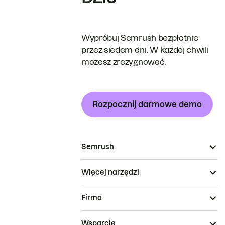
Wypróbuj Semrush bezpłatnie
przez siedem dni. W każdej chwili
możesz zrezygnować.
Rozpocznij darmowe demo
Semrush
Więcej narzędzi
Firma
Wsparcie