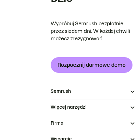
Wypróbuj Semrush bezpłatnie
przez siedem dni. W każdej chwili
możesz zrezygnować.
Rozpocznij darmowe demo
Semrush
Więcej narzędzi
Firma
Wsparcie