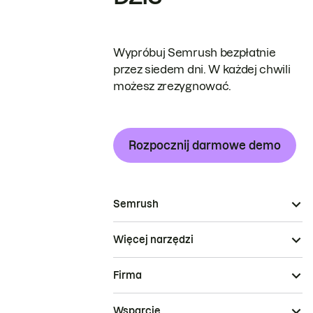
Wypróbuj Semrush bezpłatnie
przez siedem dni. W każdej chwili
możesz zrezygnować.
Rozpocznij darmowe demo
Semrush
Więcej narzędzi
Firma
Wsparcie