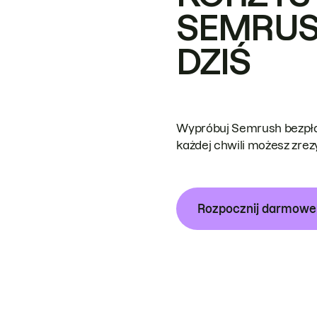
SEMRUS
DZIŚ
Wypróbuj Semrush bezpłat
każdej chwili możesz zre
Rozpocznij darmow