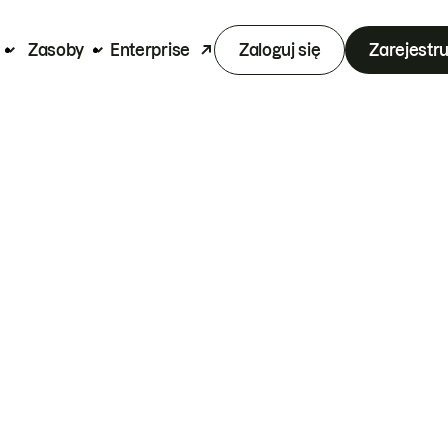
Zasoby
Enterprise
Zaloguj się
Zarejestru