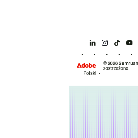
© 2026 Semrush
zastrzeżone.
Polski