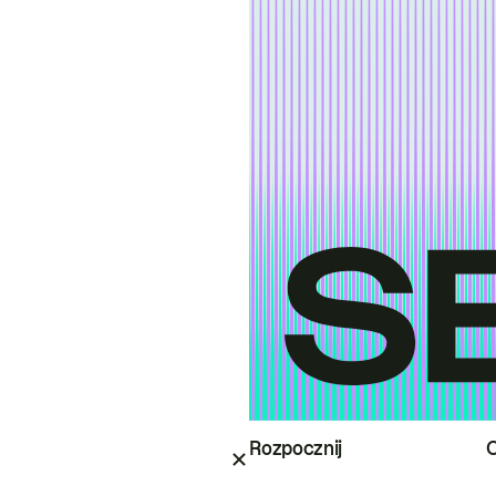
Rozpocznij
O