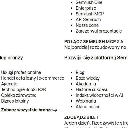
Semrush One
Enterprise
Semrush MCP
API Semrush
Nasze dane
Zarezerwuj prezentację
POŁĄCZ SEMRUSH MCP Z AI
Najbardziej rozbudowany na 
ug branży
Rozwijaj się z platformą Se
Usługi profesjonalne
Blog
Handel detaliczny i e-commerce
Baza wiedzy
Agencje
Akademia
Technologie SaaS i B2B
Historie sukcesu
Opieka zdrowotna
Indeks widoczności w AI
Biznes lokalny
Webinaria
Aktualności
Zobacz wszystkie branże
ZDOBĄDŹ BILET
Jeden dzień. Rzeczywiste str