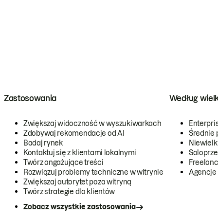
Zastosowania
Według wiel
Zwiększaj widoczność w wyszukiwarkach
Enterpri
Zdobywaj rekomendacje od AI
Średnie 
Badaj rynek
Niewielk
Kontaktuj się z klientami lokalnymi
Soloprze
Twórz angażujące treści
Freelanc
Rozwiązuj problemy techniczne w witrynie
Agencje
Zwiększaj autorytet poza witryną
Twórz strategie dla klientów
Zobacz wszystkie zastosowania