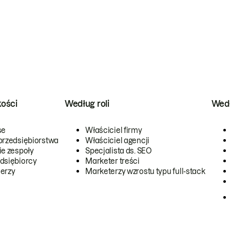
kości
Według roli
Wedł
se
Właściciel firmy
przedsiębiorstwa
Właściciel agencji
ie zespoły
Specjalista ds. SEO
dsiębiorcy
Marketer treści
erzy
Marketerzy wzrostu typu full-stack