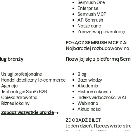
Semrush One
Enterprise
Semrush MCP
API Semrush
Nasze dane
Zarezerwuj prezentację
POŁĄCZ SEMRUSH MCP Z AI
Najbardziej rozbudowany na 
ug branży
Rozwijaj się z platformą Se
Usługi profesjonalne
Blog
Handel detaliczny i e-commerce
Baza wiedzy
Agencje
Akademia
Technologie SaaS i B2B
Historie sukcesu
Opieka zdrowotna
Indeks widoczności w AI
Biznes lokalny
Webinaria
Aktualności
Zobacz wszystkie branże
ZDOBĄDŹ BILET
Jeden dzień. Rzeczywiste str