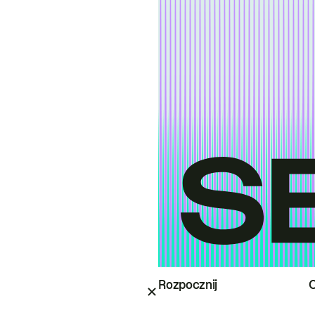
Rozpocznij
O