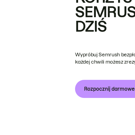
SEMRUS
DZIŚ
Wypróbuj Semrush bezpłat
każdej chwili możesz zre
Rozpocznij darmow