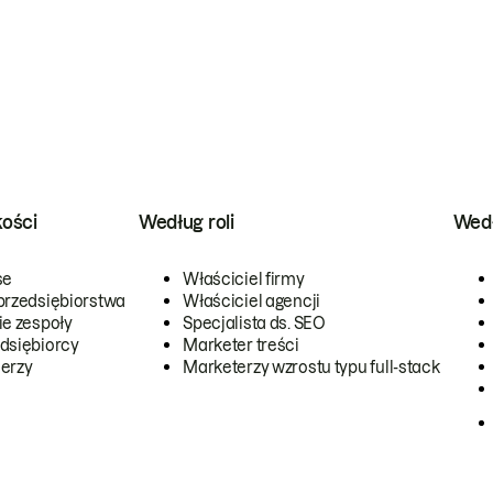
kości
Według roli
Wedł
se
Właściciel firmy
przedsiębiorstwa
Właściciel agencji
ie zespoły
Specjalista ds. SEO
dsiębiorcy
Marketer treści
erzy
Marketerzy wzrostu typu full-stack