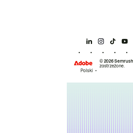
© 2026 Semrush
zastrzeżone.
Polski