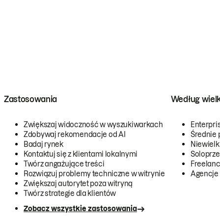
Zastosowania
Według wiel
Zwiększaj widoczność w wyszukiwarkach
Enterpri
Zdobywaj rekomendacje od AI
Średnie 
Badaj rynek
Niewielk
Kontaktuj się z klientami lokalnymi
Soloprze
Twórz angażujące treści
Freelanc
Rozwiązuj problemy techniczne w witrynie
Agencje
Zwiększaj autorytet poza witryną
Twórz strategie dla klientów
Zobacz wszystkie zastosowania