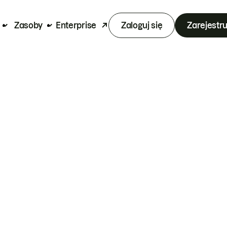
Zasoby
Enterprise
Zaloguj się
Zarejestru