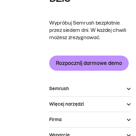
Wypróbuj Semrush bezpłatnie
przez siedem dni. W każdej chwili
możesz zrezygnować.
Rozpocznij darmowe demo
Semrush
Więcej narzędzi
Firma
Wsparcie