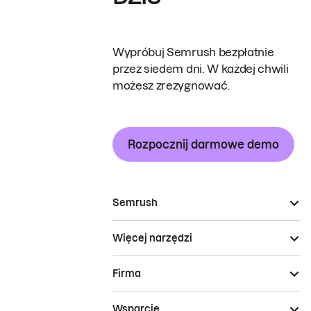
Wypróbuj Semrush bezpłatnie
przez siedem dni. W każdej chwili
możesz zrezygnować.
Rozpocznij darmowe demo
Semrush
Więcej narzędzi
Firma
Wsparcie