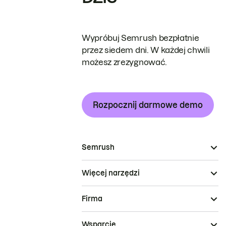
Wypróbuj Semrush bezpłatnie
przez siedem dni. W każdej chwili
możesz zrezygnować.
Rozpocznij darmowe demo
Semrush
Więcej narzędzi
Firma
Wsparcie