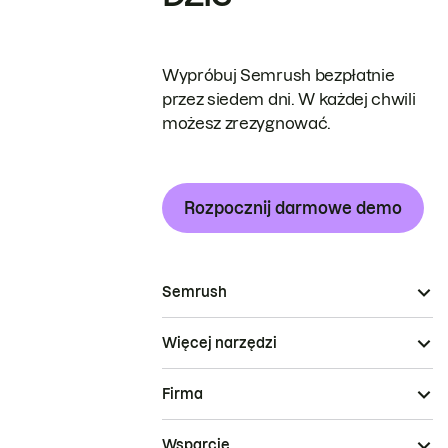
Wypróbuj Semrush bezpłatnie
przez siedem dni. W każdej chwili
możesz zrezygnować.
Rozpocznij darmowe demo
Semrush
Więcej narzędzi
Firma
Wsparcie