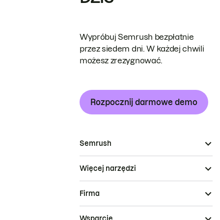
Wypróbuj Semrush bezpłatnie
przez siedem dni. W każdej chwili
możesz zrezygnować.
Rozpocznij darmowe demo
Semrush
Więcej narzędzi
Firma
Wsparcie