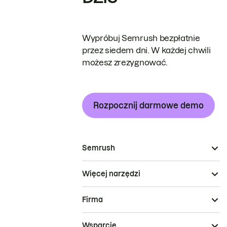
Wypróbuj Semrush bezpłatnie
przez siedem dni. W każdej chwili
możesz zrezygnować.
Rozpocznij darmowe demo
Semrush
Więcej narzędzi
Firma
Wsparcie