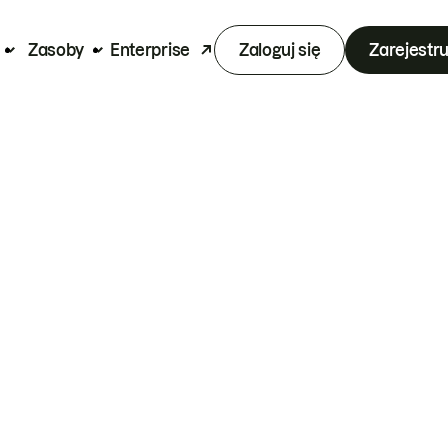
Zasoby
Enterprise
Zaloguj się
Zarejestru