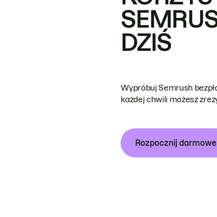
SEMRUS
DZIŚ
Wypróbuj Semrush bezpłat
każdej chwili możesz zre
Rozpocznij darmow