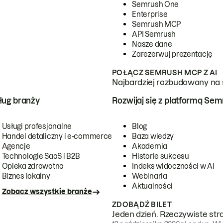
Semrush One
Enterprise
Semrush MCP
API Semrush
Nasze dane
Zarezerwuj prezentację
POŁĄCZ SEMRUSH MCP Z AI
Najbardziej rozbudowany na 
ug branży
Rozwijaj się z platformą Se
Usługi profesjonalne
Blog
Handel detaliczny i e-commerce
Baza wiedzy
Agencje
Akademia
Technologie SaaS i B2B
Historie sukcesu
Opieka zdrowotna
Indeks widoczności w AI
Biznes lokalny
Webinaria
Aktualności
Zobacz wszystkie branże
ZDOBĄDŹ BILET
Jeden dzień. Rzeczywiste str