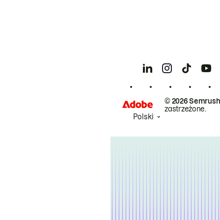
© 2026 Semrush
zastrzeżone.
Polski