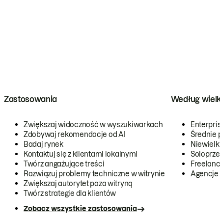
Zastosowania
Według wiel
Zwiększaj widoczność w wyszukiwarkach
Enterpri
Zdobywaj rekomendacje od AI
Średnie 
Badaj rynek
Niewielk
Kontaktuj się z klientami lokalnymi
Soloprze
Twórz angażujące treści
Freelanc
Rozwiązuj problemy techniczne w witrynie
Agencje
Zwiększaj autorytet poza witryną
Twórz strategie dla klientów
Zobacz wszystkie zastosowania