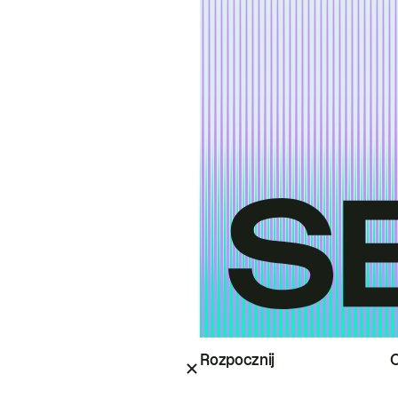
Rozpocznij
O