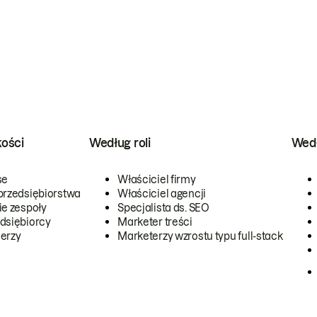
kości
Według roli
Wedł
se
Właściciel firmy
przedsiębiorstwa
Właściciel agencji
ie zespoły
Specjalista ds. SEO
dsiębiorcy
Marketer treści
erzy
Marketerzy wzrostu typu full-stack