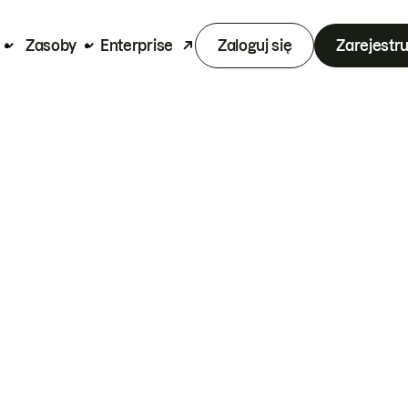
Zasoby
Enterprise
Zaloguj się
Zarejestru