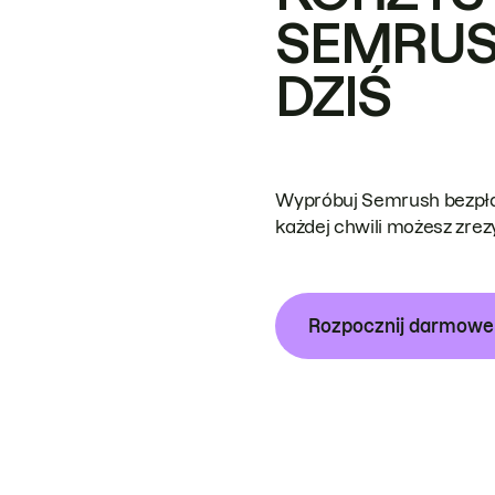
SEMRUS
DZIŚ
Wypróbuj Semrush bezpłat
każdej chwili możesz zre
Rozpocznij darmow