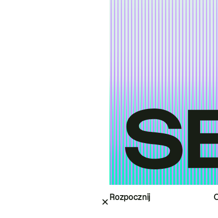
Rozpocznij
O