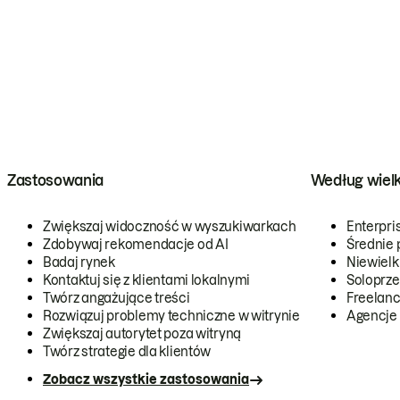
Zastosowania
Według wiel
Zwiększaj widoczność w wyszukiwarkach
Enterpri
Zdobywaj rekomendacje od AI
Średnie 
Badaj rynek
Niewielk
Kontaktuj się z klientami lokalnymi
Soloprze
Twórz angażujące treści
Freelanc
Rozwiązuj problemy techniczne w witrynie
Agencje
Zwiększaj autorytet poza witryną
Twórz strategie dla klientów
Zobacz wszystkie zastosowania