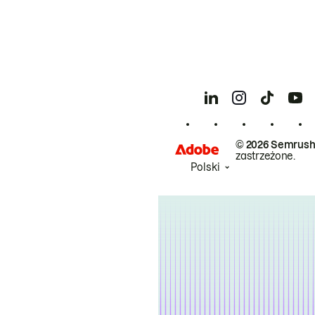
© 2026 Semrush
zastrzeżone.
Polski