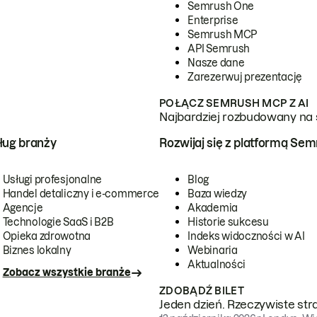
Semrush One
Enterprise
Semrush MCP
API Semrush
Nasze dane
Zarezerwuj prezentację
POŁĄCZ SEMRUSH MCP Z AI
Najbardziej rozbudowany na 
ug branży
Rozwijaj się z platformą Se
Usługi profesjonalne
Blog
Handel detaliczny i e-commerce
Baza wiedzy
Agencje
Akademia
Technologie SaaS i B2B
Historie sukcesu
Opieka zdrowotna
Indeks widoczności w AI
Biznes lokalny
Webinaria
Aktualności
Zobacz wszystkie branże
ZDOBĄDŹ BILET
Jeden dzień. Rzeczywiste str