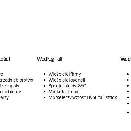
kości
Według roli
Wedł
se
Właściciel firmy
przedsiębiorstwa
Właściciel agencji
ie zespoły
Specjalista ds. SEO
dsiębiorcy
Marketer treści
erzy
Marketerzy wzrostu typu full-stack