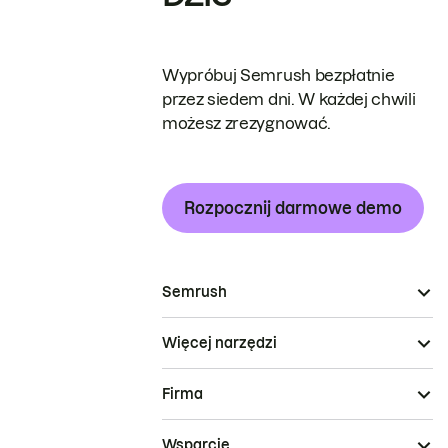
Wypróbuj Semrush bezpłatnie
przez siedem dni. W każdej chwili
możesz zrezygnować.
Rozpocznij darmowe demo
Semrush
Więcej narzędzi
Firma
Wsparcie