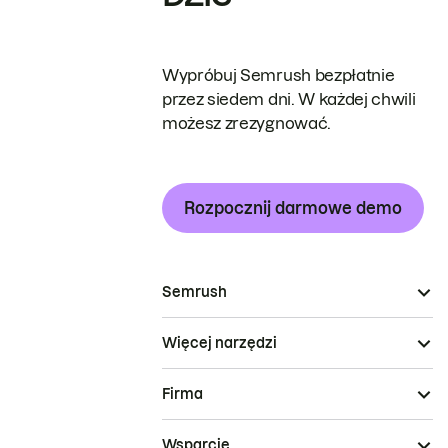
Wypróbuj Semrush bezpłatnie
przez siedem dni. W każdej chwili
możesz zrezygnować.
Rozpocznij darmowe demo
Semrush
Więcej narzędzi
Firma
Wsparcie