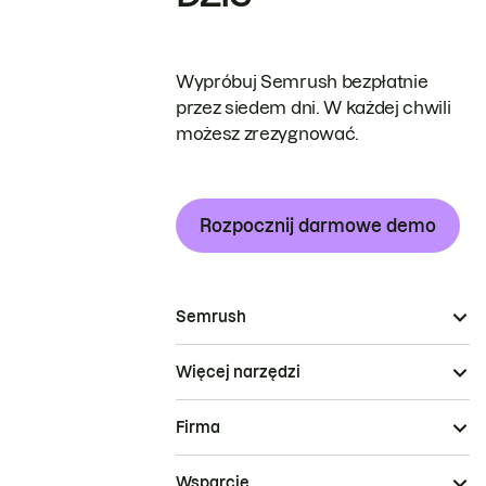
Wypróbuj Semrush bezpłatnie
przez siedem dni. W każdej chwili
możesz zrezygnować.
Rozpocznij darmowe demo
Semrush
Więcej narzędzi
Firma
Wsparcie