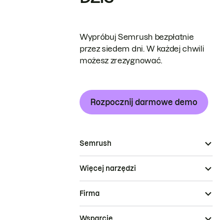
Wypróbuj Semrush bezpłatnie
przez siedem dni. W każdej chwili
możesz zrezygnować.
Rozpocznij darmowe demo
Semrush
Więcej narzędzi
Firma
Wsparcie