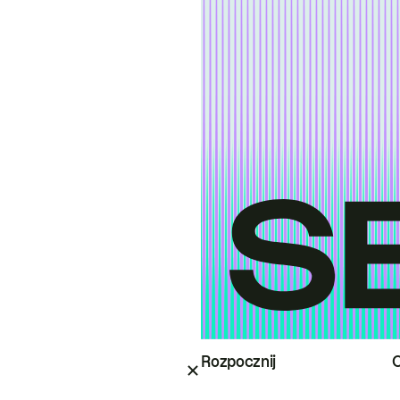
Rozpocznij
O