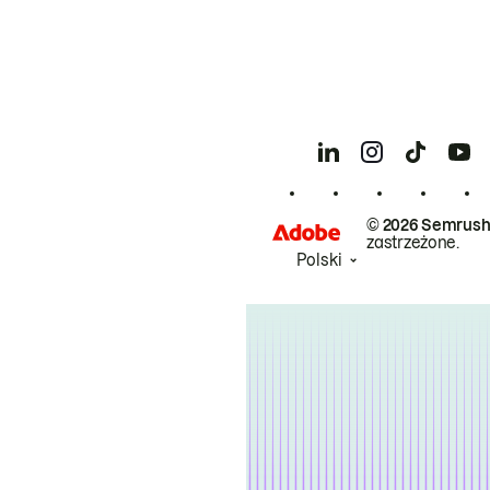
© 2026 Semrush
zastrzeżone.
Polski