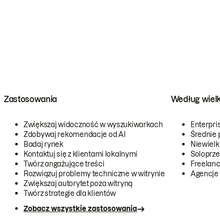
Zastosowania
Według wiel
Zwiększaj widoczność w wyszukiwarkach
Enterpri
Zdobywaj rekomendacje od AI
Średnie 
Badaj rynek
Niewielk
Kontaktuj się z klientami lokalnymi
Soloprze
Twórz angażujące treści
Freelanc
Rozwiązuj problemy techniczne w witrynie
Agencje
Zwiększaj autorytet poza witryną
Twórz strategie dla klientów
Zobacz wszystkie zastosowania