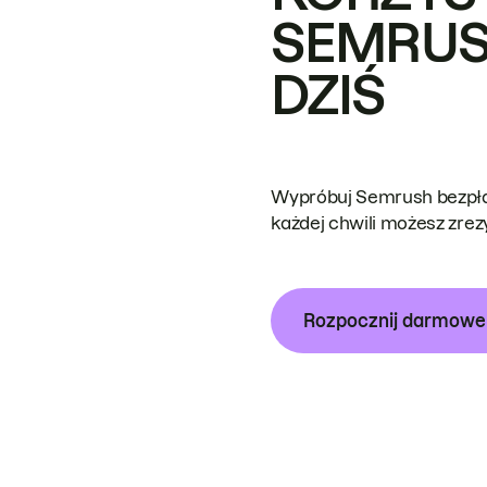
SEMRUS
DZIŚ
Wypróbuj Semrush bezpłat
każdej chwili możesz zre
Rozpocznij darmow