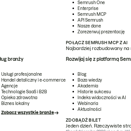
Semrush One
Enterprise
Semrush MCP
API Semrush
Nasze dane
Zarezerwuj prezentację
POŁĄCZ SEMRUSH MCP Z AI
Najbardziej rozbudowany na 
ug branży
Rozwijaj się z platformą Se
Usługi profesjonalne
Blog
Handel detaliczny i e-commerce
Baza wiedzy
Agencje
Akademia
Technologie SaaS i B2B
Historie sukcesu
Opieka zdrowotna
Indeks widoczności w AI
Biznes lokalny
Webinaria
Aktualności
Zobacz wszystkie branże
ZDOBĄDŹ BILET
Jeden dzień. Rzeczywiste str