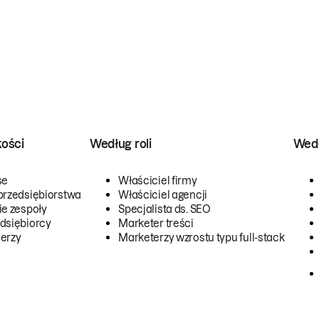
kości
Według roli
Wedł
se
Właściciel firmy
przedsiębiorstwa
Właściciel agencji
ie zespoły
Specjalista ds. SEO
dsiębiorcy
Marketer treści
erzy
Marketerzy wzrostu typu full-stack