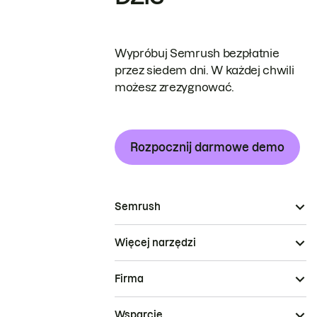
Wypróbuj Semrush bezpłatnie
przez siedem dni. W każdej chwili
możesz zrezygnować.
Rozpocznij darmowe demo
Semrush
Więcej narzędzi
Firma
Wsparcie