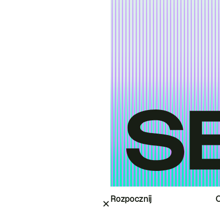
Rozpocznij
O