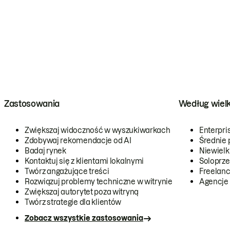
Zastosowania
Według wiel
Zwiększaj widoczność w wyszukiwarkach
Enterpri
Zdobywaj rekomendacje od AI
Średnie 
Badaj rynek
Niewielk
Kontaktuj się z klientami lokalnymi
Soloprze
Twórz angażujące treści
Freelanc
Rozwiązuj problemy techniczne w witrynie
Agencje
Zwiększaj autorytet poza witryną
Twórz strategie dla klientów
Zobacz wszystkie zastosowania