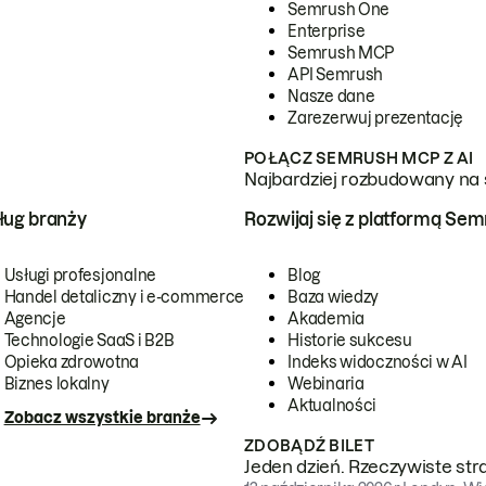
Semrush One
Enterprise
Semrush MCP
API Semrush
Nasze dane
Zarezerwuj prezentację
POŁĄCZ SEMRUSH MCP Z AI
Najbardziej rozbudowany na 
ug branży
Rozwijaj się z platformą Se
Usługi profesjonalne
Blog
Handel detaliczny i e-commerce
Baza wiedzy
Agencje
Akademia
Technologie SaaS i B2B
Historie sukcesu
Opieka zdrowotna
Indeks widoczności w AI
Biznes lokalny
Webinaria
Aktualności
Zobacz wszystkie branże
ZDOBĄDŹ BILET
Jeden dzień. Rzeczywiste str