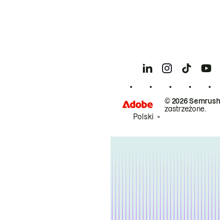
© 2026 Semrush
zastrzeżone.
Polski