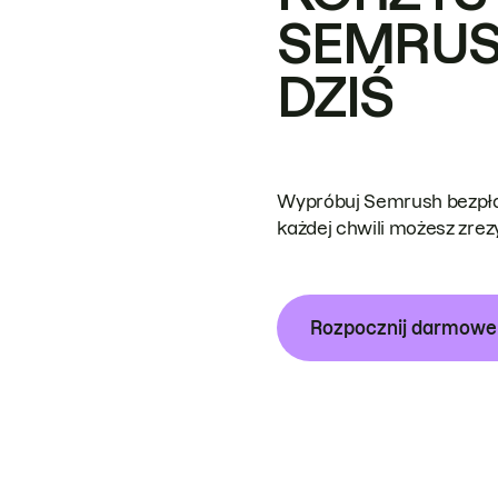
SEMRUS
DZIŚ
Wypróbuj Semrush bezpłat
każdej chwili możesz zre
Rozpocznij darmow