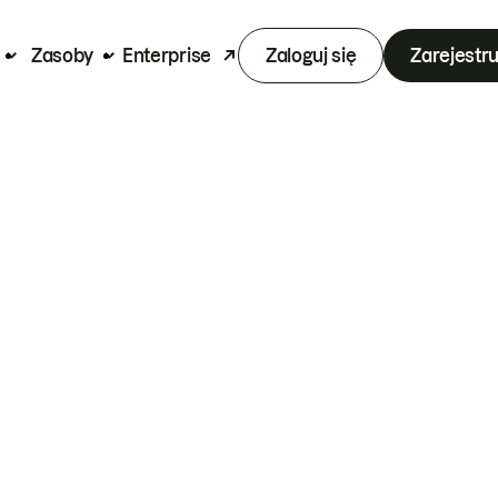
Zasoby
Enterprise
Zaloguj się
Zarejestru