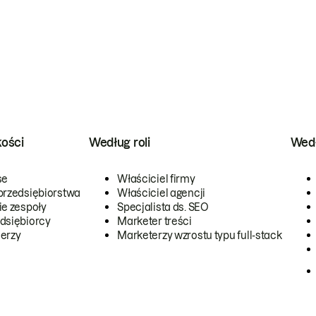
kości
Według roli
Wedł
se
Właściciel firmy
przedsiębiorstwa
Właściciel agencji
ie zespoły
Specjalista ds. SEO
dsiębiorcy
Marketer treści
erzy
Marketerzy wzrostu typu full-stack