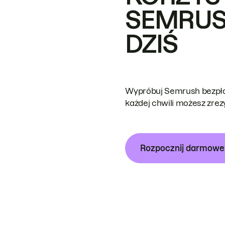
SEMRUS
DZIŚ
Wypróbuj Semrush bezpłat
każdej chwili możesz zre
Rozpocznij darmow