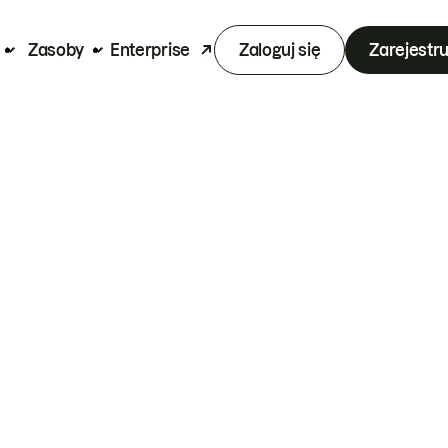
Zasoby
Enterprise
Zaloguj się
Zarejestru