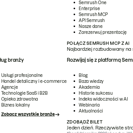
Semrush One
Enterprise
Semrush MCP
API Semrush
Nasze dane
Zarezerwuj prezentację
POŁĄCZ SEMRUSH MCP Z AI
Najbardziej rozbudowany na 
ug branży
Rozwijaj się z platformą Se
Usługi profesjonalne
Blog
Handel detaliczny i e-commerce
Baza wiedzy
Agencje
Akademia
Technologie SaaS i B2B
Historie sukcesu
Opieka zdrowotna
Indeks widoczności w AI
Biznes lokalny
Webinaria
Aktualności
Zobacz wszystkie branże
ZDOBĄDŹ BILET
Jeden dzień. Rzeczywiste str