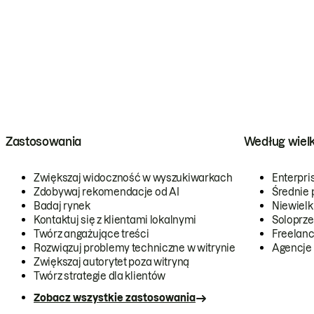
Zastosowania
Według wiel
Zwiększaj widoczność w wyszukiwarkach
Enterpri
Zdobywaj rekomendacje od AI
Średnie 
Badaj rynek
Niewielk
Kontaktuj się z klientami lokalnymi
Soloprze
Twórz angażujące treści
Freelanc
Rozwiązuj problemy techniczne w witrynie
Agencje
Zwiększaj autorytet poza witryną
Twórz strategie dla klientów
Zobacz wszystkie zastosowania