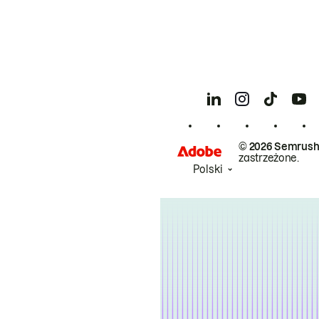
© 2026 Semrush
zastrzeżone.
Polski