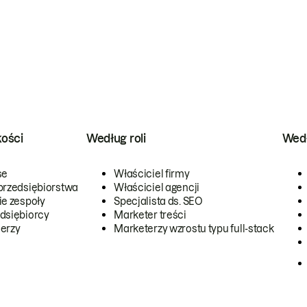
kości
Według roli
Wedł
se
Właściciel firmy
przedsiębiorstwa
Właściciel agencji
ie zespoły
Specjalista ds. SEO
dsiębiorcy
Marketer treści
erzy
Marketerzy wzrostu typu full-stack