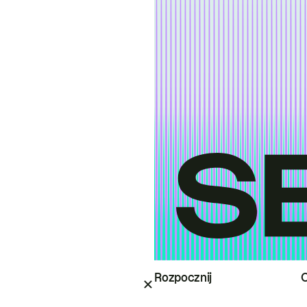
Rozpocznij
O