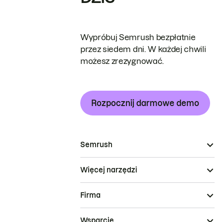
Wypróbuj Semrush bezpłatnie
przez siedem dni. W każdej chwili
możesz zrezygnować.
Rozpocznij darmowe demo
Semrush
Więcej narzędzi
Firma
Wsparcie