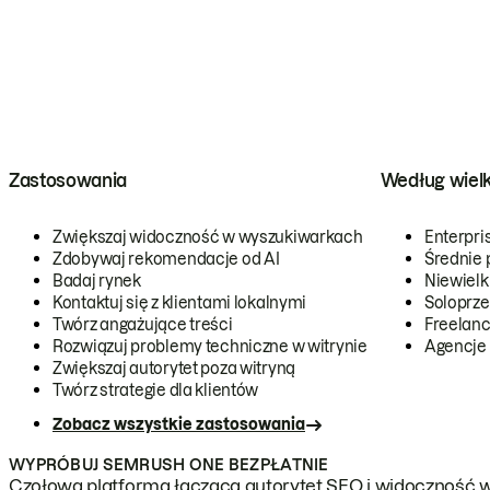
Zastosowania
Według wiel
Zwiększaj widoczność w wyszukiwarkach
Enterpri
Zdobywaj rekomendacje od AI
Średnie 
Badaj rynek
Niewielk
Kontaktuj się z klientami lokalnymi
Soloprze
Twórz angażujące treści
Freelanc
Rozwiązuj problemy techniczne w witrynie
Agencje
Zwiększaj autorytet poza witryną
Twórz strategie dla klientów
Zobacz wszystkie zastosowania
WYPRÓBUJ SEMRUSH ONE BEZPŁATNIE
Czołowa platforma łącząca autorytet SEO i widoczność w