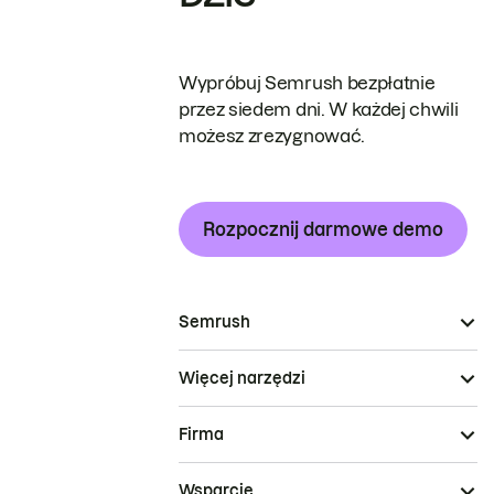
Wypróbuj Semrush bezpłatnie
przez siedem dni. W każdej chwili
możesz zrezygnować.
Rozpocznij darmowe demo
Semrush
Więcej narzędzi
Firma
Wsparcie