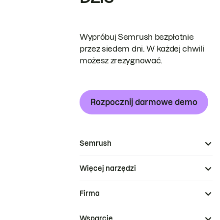
Wypróbuj Semrush bezpłatnie
przez siedem dni. W każdej chwili
możesz zrezygnować.
Rozpocznij darmowe demo
Semrush
Więcej narzędzi
Firma
Wsparcie