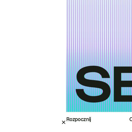
Rozpocznij
O