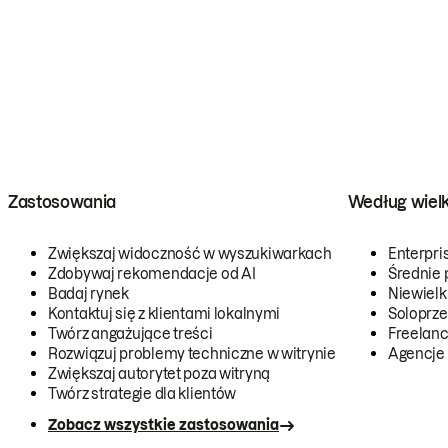
Zastosowania
Według wiel
Zwiększaj widoczność w wyszukiwarkach
Enterpri
Zdobywaj rekomendacje od AI
Średnie 
Badaj rynek
Niewielk
Kontaktuj się z klientami lokalnymi
Soloprze
Twórz angażujące treści
Freelanc
Rozwiązuj problemy techniczne w witrynie
Agencje
Zwiększaj autorytet poza witryną
Twórz strategie dla klientów
Zobacz wszystkie zastosowania