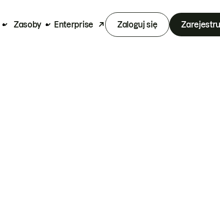
Zasoby
Enterprise
Zaloguj się
Zarejestru