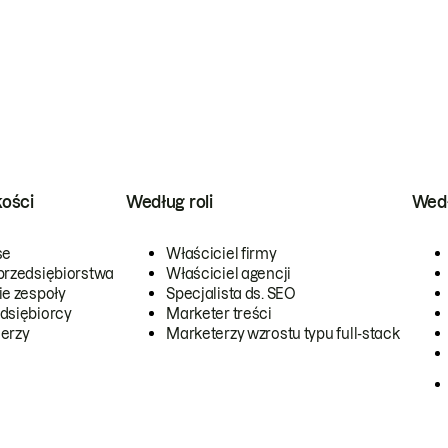
kości
Według roli
Wedł
se
Właściciel firmy
przedsiębiorstwa
Właściciel agencji
ie zespoły
Specjalista ds. SEO
dsiębiorcy
Marketer treści
erzy
Marketerzy wzrostu typu full-stack