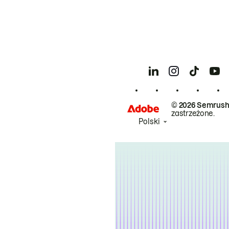
© 2026 Semrush
zastrzeżone.
Polski