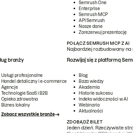
Semrush One
Enterprise
Semrush MCP
API Semrush
Nasze dane
Zarezerwuj prezentację
POŁĄCZ SEMRUSH MCP Z AI
Najbardziej rozbudowany na 
ug branży
Rozwijaj się z platformą Se
Usługi profesjonalne
Blog
Handel detaliczny i e-commerce
Baza wiedzy
Agencje
Akademia
Technologie SaaS i B2B
Historie sukcesu
Opieka zdrowotna
Indeks widoczności w AI
Biznes lokalny
Webinaria
Aktualności
Zobacz wszystkie branże
ZDOBĄDŹ BILET
Jeden dzień. Rzeczywiste str