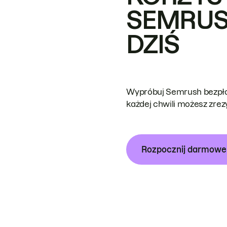
SEMRUS
DZIŚ
Wypróbuj Semrush bezpłat
każdej chwili możesz zre
Rozpocznij darmow