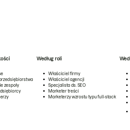
kości
Według roli
Wedł
se
Właściciel firmy
przedsiębiorstwa
Właściciel agencji
ie zespoły
Specjalista ds. SEO
dsiębiorcy
Marketer treści
erzy
Marketerzy wzrostu typu full-stack