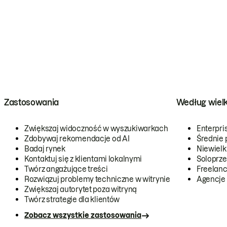
Zastosowania
Według wiel
Zwiększaj widoczność w wyszukiwarkach
Enterpri
Zdobywaj rekomendacje od AI
Średnie 
Badaj rynek
Niewielk
Kontaktuj się z klientami lokalnymi
Soloprze
Twórz angażujące treści
Freelanc
Rozwiązuj problemy techniczne w witrynie
Agencje
Zwiększaj autorytet poza witryną
Twórz strategie dla klientów
Zobacz wszystkie zastosowania