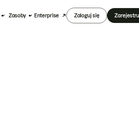
Zasoby
Enterprise
Zaloguj się
Zarejestru