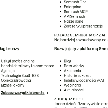
Semrush One
Enterprise
Semrush MCP
API Semrush
Nasze dane
Zarezerwuj prezentację
POŁĄCZ SEMRUSH MCP Z AI
Najbardziej rozbudowany na 
ug branży
Rozwijaj się z platformą Se
Usługi profesjonalne
Blog
Handel detaliczny i e-commerce
Baza wiedzy
Agencje
Akademia
Technologie SaaS i B2B
Historie sukcesu
Opieka zdrowotna
Indeks widoczności w AI
Biznes lokalny
Webinaria
Aktualności
Zobacz wszystkie branże
ZDOBĄDŹ BILET
Jeden dzień. Rzeczywiste str