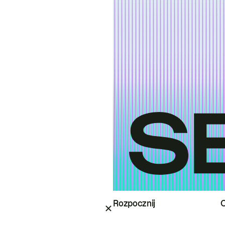
Rozpocznij
O