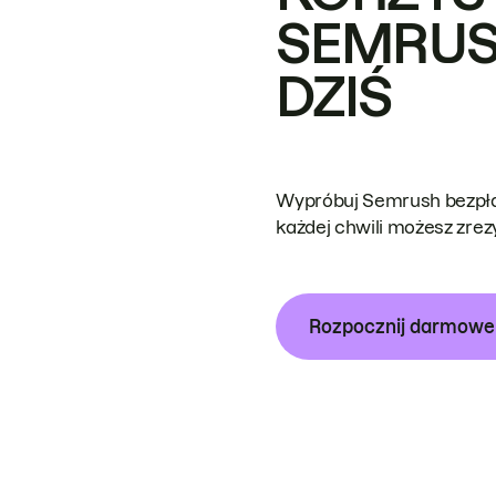
SEMRUS
DZIŚ
Wypróbuj Semrush bezpłat
każdej chwili możesz zre
Rozpocznij darmow