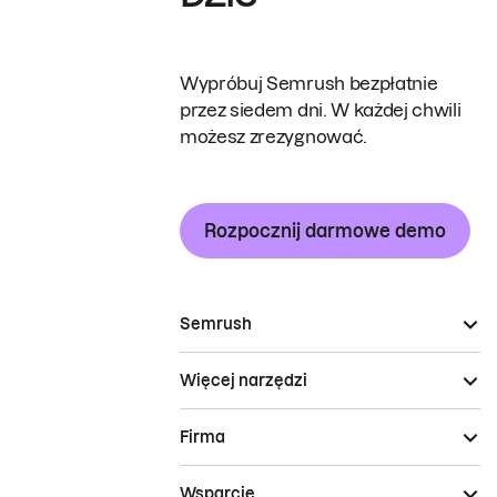
Wypróbuj Semrush bezpłatnie
przez siedem dni. W każdej chwili
możesz zrezygnować.
Rozpocznij darmowe demo
Semrush
Więcej narzędzi
Firma
Wsparcie