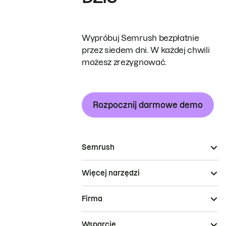
Wypróbuj Semrush bezpłatnie
przez siedem dni. W każdej chwili
możesz zrezygnować.
Rozpocznij darmowe demo
Semrush
Więcej narzędzi
Firma
Wsparcie