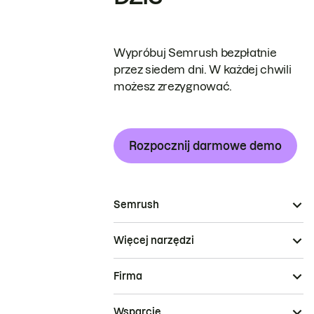
Wypróbuj Semrush bezpłatnie
przez siedem dni. W każdej chwili
możesz zrezygnować.
Rozpocznij darmowe demo
Semrush
Więcej narzędzi
Firma
Wsparcie