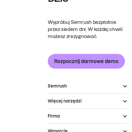
Wypróbuj Semrush bezpłatnie
przez siedem dni. W każdej chwili
możesz zrezygnować.
Rozpocznij darmowe demo
Semrush
Więcej narzędzi
Firma
Wsparcie