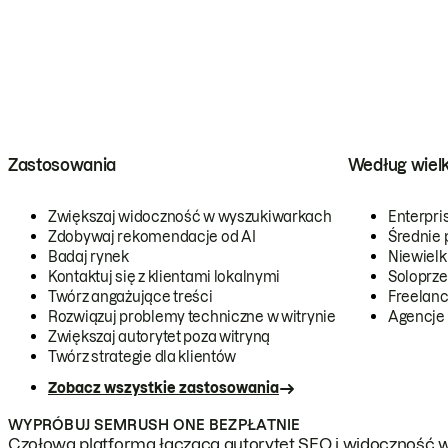
Zastosowania
Według wiel
Zwiększaj widoczność w wyszukiwarkach
Enterpri
Zdobywaj rekomendacje od AI
Średnie 
Badaj rynek
Niewielk
Kontaktuj się z klientami lokalnymi
Soloprze
Twórz angażujące treści
Freelanc
Rozwiązuj problemy techniczne w witrynie
Agencje
Zwiększaj autorytet poza witryną
Twórz strategie dla klientów
Zobacz wszystkie zastosowania
WYPRÓBUJ SEMRUSH ONE BEZPŁATNIE
Czołowa platforma łącząca autorytet SEO i widoczność w