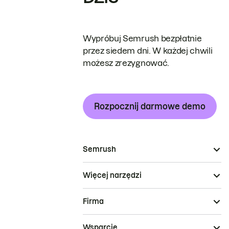
Wypróbuj Semrush bezpłatnie
przez siedem dni. W każdej chwili
możesz zrezygnować.
Rozpocznij darmowe demo
Semrush
Więcej narzędzi
Firma
Wsparcie