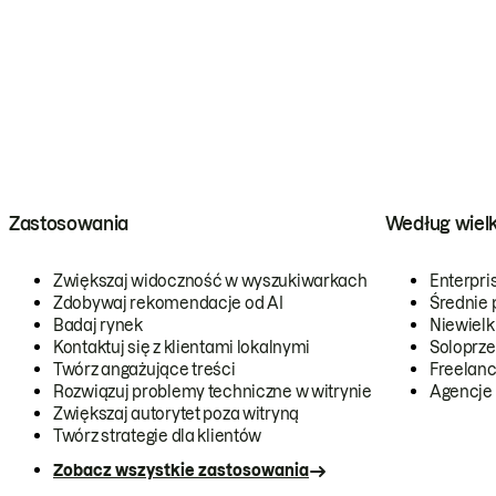
Zastosowania
Według wiel
Zwiększaj widoczność w wyszukiwarkach
Enterpri
Zdobywaj rekomendacje od AI
Średnie 
Badaj rynek
Niewielk
Kontaktuj się z klientami lokalnymi
Soloprze
Twórz angażujące treści
Freelanc
Rozwiązuj problemy techniczne w witrynie
Agencje
Zwiększaj autorytet poza witryną
Twórz strategie dla klientów
Zobacz wszystkie zastosowania