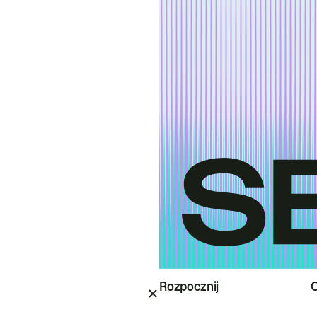
Rozpocznij
O