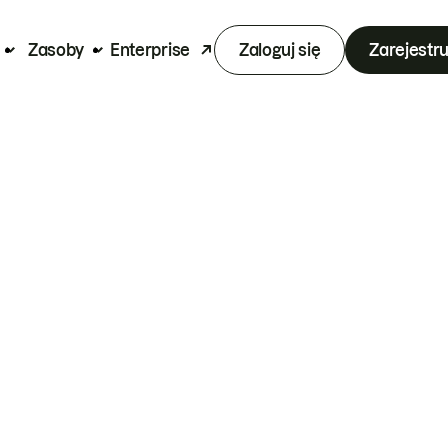
Zasoby
Enterprise
Zaloguj się
Zarejestru