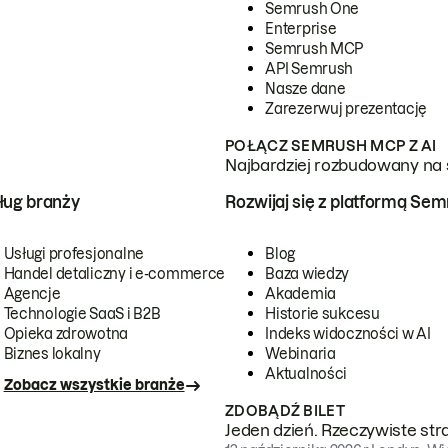
Semrush One
Enterprise
Semrush MCP
API Semrush
Nasze dane
Zarezerwuj prezentację
POŁĄCZ SEMRUSH MCP Z AI
Najbardziej rozbudowany na 
ug branży
Rozwijaj się z platformą Se
Usługi profesjonalne
Blog
Handel detaliczny i e-commerce
Baza wiedzy
Agencje
Akademia
Technologie SaaS i B2B
Historie sukcesu
Opieka zdrowotna
Indeks widoczności w AI
Biznes lokalny
Webinaria
Aktualności
Zobacz wszystkie branże
ZDOBĄDŹ BILET
Jeden dzień. Rzeczywiste str