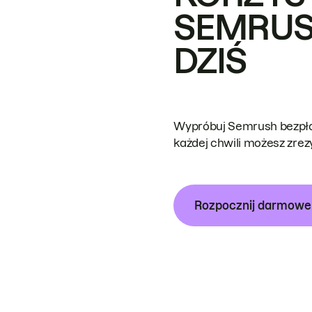
SEMRUS
DZIŚ
Wypróbuj Semrush bezpłat
każdej chwili możesz zre
Rozpocznij darmow