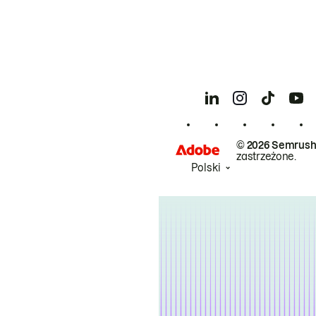
© 2026 Semrush
zastrzeżone.
Polski