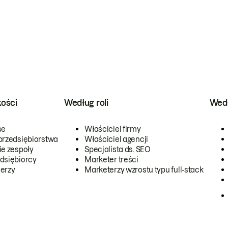
kości
Według roli
Wedł
se
Właściciel firmy
przedsiębiorstwa
Właściciel agencji
ie zespoły
Specjalista ds. SEO
dsiębiorcy
Marketer treści
erzy
Marketerzy wzrostu typu full-stack