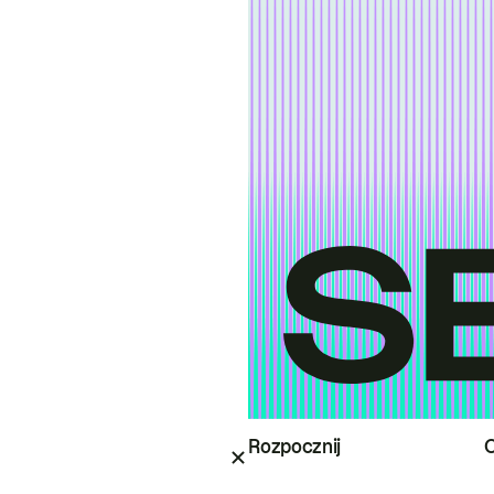
Rozpocznij
O