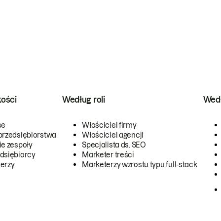
kości
Według roli
Wedł
se
Właściciel firmy
przedsiębiorstwa
Właściciel agencji
ie zespoły
Specjalista ds. SEO
dsiębiorcy
Marketer treści
erzy
Marketerzy wzrostu typu full-stack