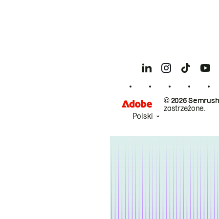
© 2026 Semrush
zastrzeżone.
Polski