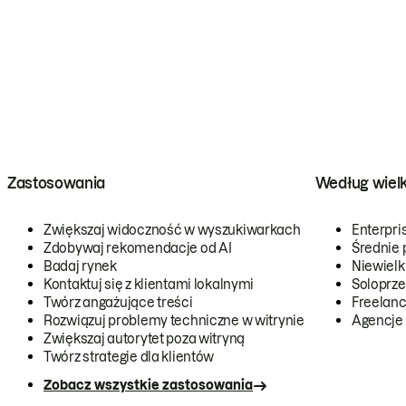
Zastosowania
Według wiel
Zwiększaj widoczność w wyszukiwarkach
Enterpri
Zdobywaj rekomendacje od AI
Średnie 
Badaj rynek
Niewielk
Kontaktuj się z klientami lokalnymi
Soloprze
Twórz angażujące treści
Freelanc
Rozwiązuj problemy techniczne w witrynie
Agencje
Zwiększaj autorytet poza witryną
Twórz strategie dla klientów
Zobacz wszystkie zastosowania