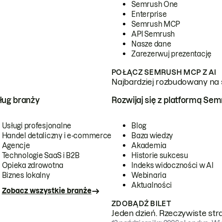
Semrush One
Enterprise
Semrush MCP
API Semrush
Nasze dane
Zarezerwuj prezentację
POŁĄCZ SEMRUSH MCP Z AI
Najbardziej rozbudowany na 
ug branży
Rozwijaj się z platformą Se
Usługi profesjonalne
Blog
Handel detaliczny i e-commerce
Baza wiedzy
Agencje
Akademia
Technologie SaaS i B2B
Historie sukcesu
Opieka zdrowotna
Indeks widoczności w AI
Biznes lokalny
Webinaria
Aktualności
Zobacz wszystkie branże
ZDOBĄDŹ BILET
Jeden dzień. Rzeczywiste str