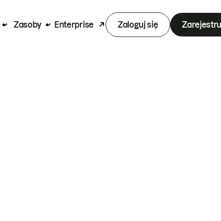
Zasoby
Enterprise
Zaloguj się
Zarejestru