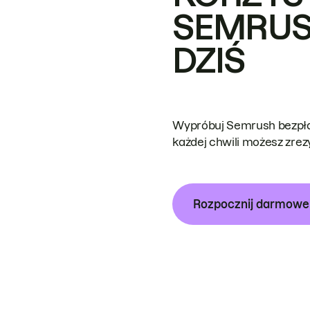
SEMRUS
DZIŚ
Wypróbuj Semrush bezpłat
każdej chwili możesz zre
Rozpocznij darmow