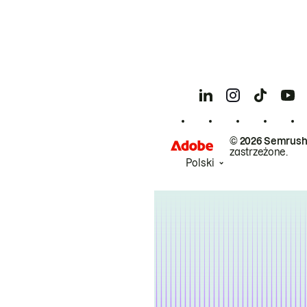
© 2026 Semrush
zastrzeżone.
Polski