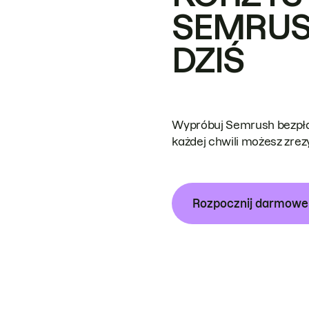
SEMRUS
DZIŚ
Wypróbuj Semrush bezpłat
każdej chwili możesz zre
Rozpocznij darmow