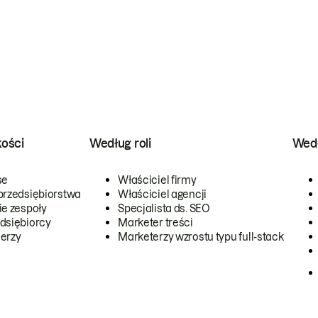
kości
Według roli
Wedł
se
Właściciel firmy
przedsiębiorstwa
Właściciel agencji
ie zespoły
Specjalista ds. SEO
dsiębiorcy
Marketer treści
erzy
Marketerzy wzrostu typu full-stack