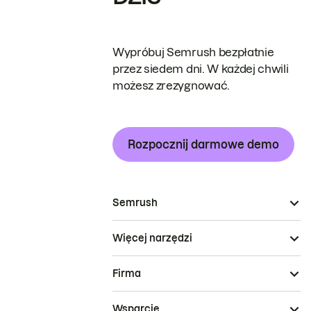
Wypróbuj Semrush bezpłatnie
przez siedem dni. W każdej chwili
możesz zrezygnować.
Rozpocznij darmowe demo
Semrush
Więcej narzędzi
Firma
Wsparcie