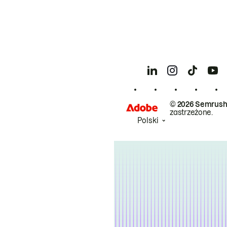
© 2026 Semrush
zastrzeżone.
Polski