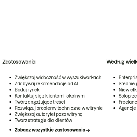
Zastosowania
Według wiel
Zwiększaj widoczność w wyszukiwarkach
Enterpri
Zdobywaj rekomendacje od AI
Średnie 
Badaj rynek
Niewielk
Kontaktuj się z klientami lokalnymi
Soloprze
Twórz angażujące treści
Freelanc
Rozwiązuj problemy techniczne w witrynie
Agencje
Zwiększaj autorytet poza witryną
Twórz strategie dla klientów
Zobacz wszystkie zastosowania