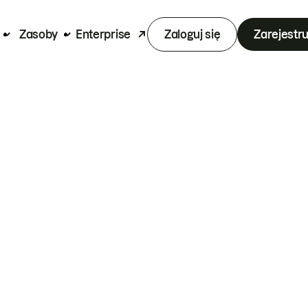
Zasoby
Enterprise
Zaloguj się
Zarejestru