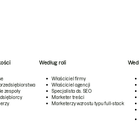
kości
Według roli
Wedł
se
Właściciel firmy
przedsiębiorstwa
Właściciel agencji
ie zespoły
Specjalista ds. SEO
dsiębiorcy
Marketer treści
erzy
Marketerzy wzrostu typu full-stack