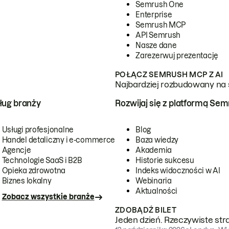
Semrush One
Enterprise
Semrush MCP
API Semrush
Nasze dane
Zarezerwuj prezentację
POŁĄCZ SEMRUSH MCP Z AI
Najbardziej rozbudowany na 
ug branży
Rozwijaj się z platformą Se
Usługi profesjonalne
Blog
Handel detaliczny i e-commerce
Baza wiedzy
Agencje
Akademia
Technologie SaaS i B2B
Historie sukcesu
Opieka zdrowotna
Indeks widoczności w AI
Biznes lokalny
Webinaria
Aktualności
Zobacz wszystkie branże
ZDOBĄDŹ BILET
Jeden dzień. Rzeczywiste str