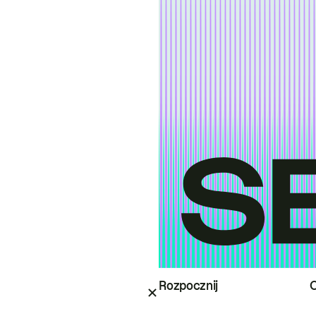
Rozpocznij
O