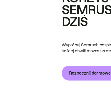
SEMRUS
DZIŚ
Wypróbuj Semrush bezpłat
każdej chwili możesz zre
Rozpocznij darmow