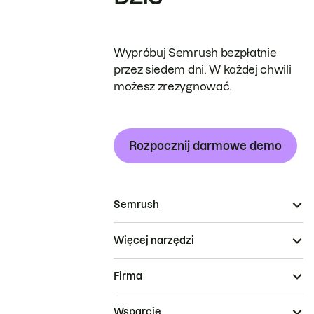
Wypróbuj Semrush bezpłatnie
przez siedem dni. W każdej chwili
możesz zrezygnować.
Rozpocznij darmowe demo
Semrush
Więcej narzędzi
Firma
Wsparcie