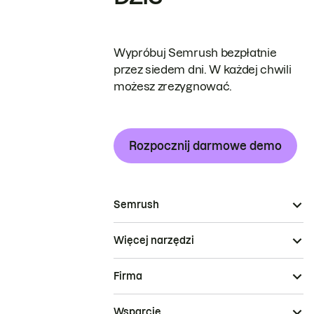
Wypróbuj Semrush bezpłatnie
przez siedem dni. W każdej chwili
możesz zrezygnować.
Rozpocznij darmowe demo
Semrush
Więcej narzędzi
Firma
Wsparcie