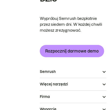
Wypróbuj Semrush bezpłatnie
przez siedem dni. W każdej chwili
możesz zrezygnować.
Rozpocznij darmowe demo
Semrush
Więcej narzędzi
Firma
Wsparcie