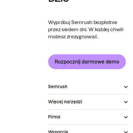
Wypróbuj Semrush bezpłatnie
przez siedem dni. W każdej chwili
możesz zrezygnować.
Rozpocznij darmowe demo
Semrush
Więcej narzędzi
Firma
Wsparcie