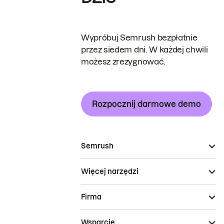
Wypróbuj Semrush bezpłatnie
przez siedem dni. W każdej chwili
możesz zrezygnować.
Rozpocznij darmowe demo
Semrush
Więcej narzędzi
Firma
Wsparcie