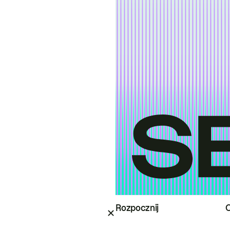
Rozpocznij
O