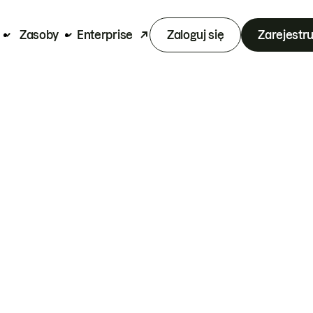
Zasoby
Enterprise
Zaloguj się
Zarejestru