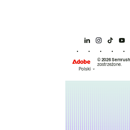
© 2026 Semrush
zastrzeżone.
Polski