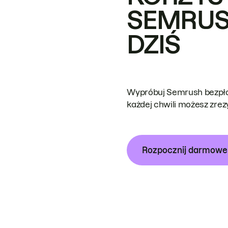
SEMRUS
DZIŚ
Wypróbuj Semrush bezpłat
każdej chwili możesz zre
Rozpocznij darmow