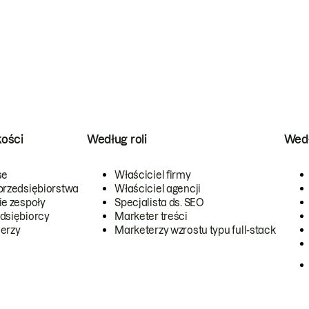
kości
Według roli
Wedł
se
Właściciel firmy
przedsiębiorstwa
Właściciel agencji
ie zespoły
Specjalista ds. SEO
dsiębiorcy
Marketer treści
erzy
Marketerzy wzrostu typu full-stack