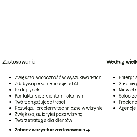
Zastosowania
Według wiel
Zwiększaj widoczność w wyszukiwarkach
Enterpri
Zdobywaj rekomendacje od AI
Średnie 
Badaj rynek
Niewielk
Kontaktuj się z klientami lokalnymi
Soloprze
Twórz angażujące treści
Freelanc
Rozwiązuj problemy techniczne w witrynie
Agencje
Zwiększaj autorytet poza witryną
Twórz strategie dla klientów
Zobacz wszystkie zastosowania