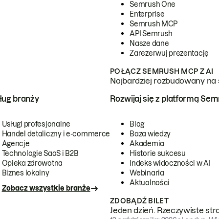
Semrush One
Enterprise
Semrush MCP
API Semrush
Nasze dane
Zarezerwuj prezentację
POŁĄCZ SEMRUSH MCP Z AI
Najbardziej rozbudowany na 
ug branży
Rozwijaj się z platformą Se
Usługi profesjonalne
Blog
Handel detaliczny i e-commerce
Baza wiedzy
Agencje
Akademia
Technologie SaaS i B2B
Historie sukcesu
Opieka zdrowotna
Indeks widoczności w AI
Biznes lokalny
Webinaria
Aktualności
Zobacz wszystkie branże
ZDOBĄDŹ BILET
Jeden dzień. Rzeczywiste str