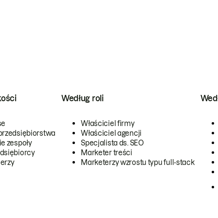
kości
Według roli
Wedł
se
Właściciel firmy
przedsiębiorstwa
Właściciel agencji
ie zespoły
Specjalista ds. SEO
dsiębiorcy
Marketer treści
erzy
Marketerzy wzrostu typu full-stack