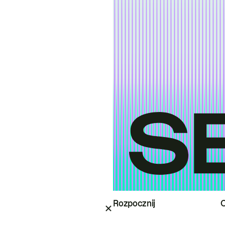
Rozpocznij
O