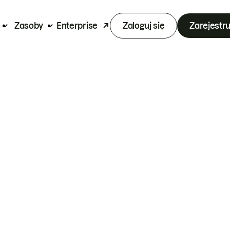
Zasoby
Enterprise
Zaloguj się
Zarejestru