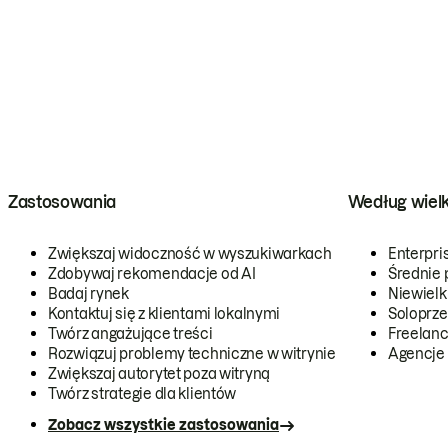
Zastosowania
Według wiel
Zwiększaj widoczność w wyszukiwarkach
Enterpri
Zdobywaj rekomendacje od AI
Średnie 
Badaj rynek
Niewielk
Kontaktuj się z klientami lokalnymi
Soloprze
Twórz angażujące treści
Freelanc
Rozwiązuj problemy techniczne w witrynie
Agencje
Zwiększaj autorytet poza witryną
Twórz strategie dla klientów
Zobacz wszystkie zastosowania