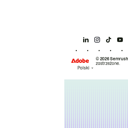
© 2026 Semrush
zastrzeżone.
Polski