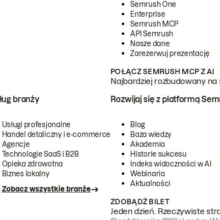
Semrush One
Enterprise
Semrush MCP
API Semrush
Nasze dane
Zarezerwuj prezentację
POŁĄCZ SEMRUSH MCP Z AI
Najbardziej rozbudowany na 
ug branży
Rozwijaj się z platformą Se
Usługi profesjonalne
Blog
Handel detaliczny i e-commerce
Baza wiedzy
Agencje
Akademia
Technologie SaaS i B2B
Historie sukcesu
Opieka zdrowotna
Indeks widoczności w AI
Biznes lokalny
Webinaria
Aktualności
Zobacz wszystkie branże
ZDOBĄDŹ BILET
Jeden dzień. Rzeczywiste str