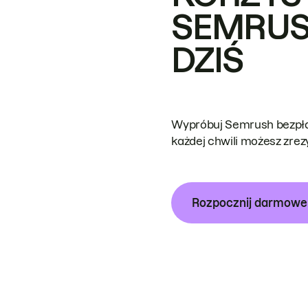
SEMRUS
DZIŚ
Wypróbuj Semrush bezpłat
każdej chwili możesz zre
Rozpocznij darmow