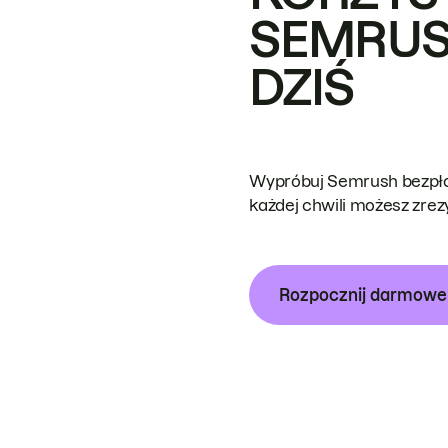
SEMRUS
DZIŚ
Wypróbuj Semrush bezpłat
każdej chwili możesz zre
Rozpocznij darmow