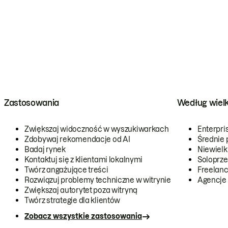
Zastosowania
Według wiel
Zwiększaj widoczność w wyszukiwarkach
Enterpri
Zdobywaj rekomendacje od AI
Średnie 
Badaj rynek
Niewielk
Kontaktuj się z klientami lokalnymi
Soloprze
Twórz angażujące treści
Freelanc
Rozwiązuj problemy techniczne w witrynie
Agencje
Zwiększaj autorytet poza witryną
Twórz strategie dla klientów
Zobacz wszystkie zastosowania