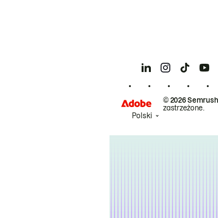
© 2026 Semrush
zastrzeżone.
Polski