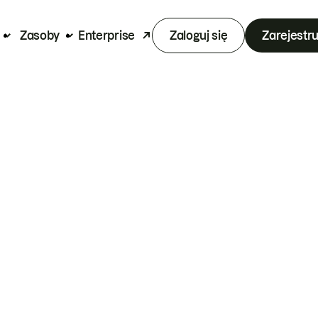
Zasoby
Enterprise
Zaloguj się
Zarejestru