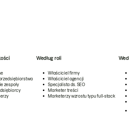
kości
Według roli
Wedł
se
Właściciel firmy
przedsiębiorstwa
Właściciel agencji
ie zespoły
Specjalista ds. SEO
dsiębiorcy
Marketer treści
erzy
Marketerzy wzrostu typu full-stack