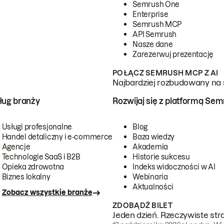
Semrush One
Enterprise
Semrush MCP
API Semrush
Nasze dane
Zarezerwuj prezentację
POŁĄCZ SEMRUSH MCP Z AI
Najbardziej rozbudowany na 
ug branży
Rozwijaj się z platformą Se
Usługi profesjonalne
Blog
Handel detaliczny i e-commerce
Baza wiedzy
Agencje
Akademia
Technologie SaaS i B2B
Historie sukcesu
Opieka zdrowotna
Indeks widoczności w AI
Biznes lokalny
Webinaria
Aktualności
Zobacz wszystkie branże
ZDOBĄDŹ BILET
Jeden dzień. Rzeczywiste str