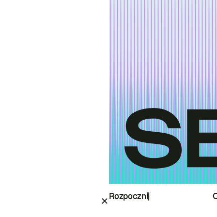
Rozpocznij
O