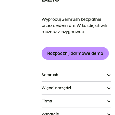
Wypróbuj Semrush bezpłatnie
przez siedem dni. W każdej chwili
możesz zrezygnować.
Rozpocznij darmowe demo
Semrush
Więcej narzędzi
Firma
Wsparcie