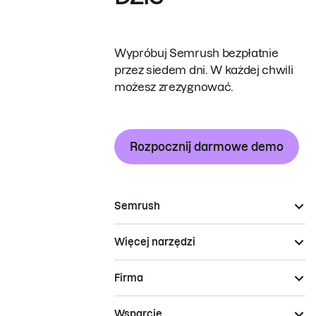
Wypróbuj Semrush bezpłatnie
przez siedem dni. W każdej chwili
możesz zrezygnować.
Rozpocznij darmowe demo
Semrush
Więcej narzędzi
Firma
Wsparcie