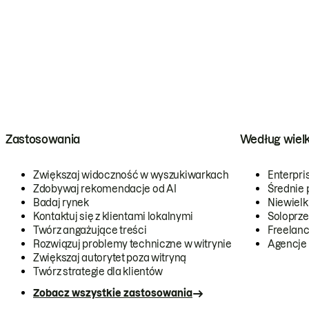
Zastosowania
Według wiel
Zwiększaj widoczność w wyszukiwarkach
Enterpri
Zdobywaj rekomendacje od AI
Średnie 
Badaj rynek
Niewielk
Kontaktuj się z klientami lokalnymi
Soloprze
Twórz angażujące treści
Freelanc
Rozwiązuj problemy techniczne w witrynie
Agencje
Zwiększaj autorytet poza witryną
Twórz strategie dla klientów
Zobacz wszystkie zastosowania