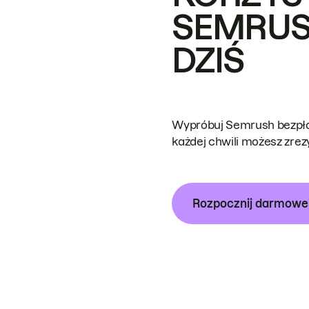
SEMRUS
DZIŚ
Wypróbuj Semrush bezpłat
każdej chwili możesz zre
Rozpocznij darmow