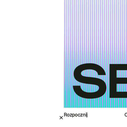
Rozpocznij
O