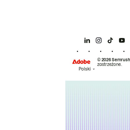
© 2026 Semrush
zastrzeżone.
Polski