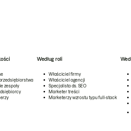
kości
Według roli
Wedł
se
Właściciel firmy
przedsiębiorstwa
Właściciel agencji
ie zespoły
Specjalista ds. SEO
dsiębiorcy
Marketer treści
erzy
Marketerzy wzrostu typu full-stack