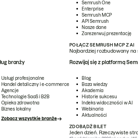
Semrush One
Enterprise
Semrush MCP
API Semrush
Nasze dane
Zarezerwuj prezentację
POŁĄCZ SEMRUSH MCP Z AI
Najbardziej rozbudowany na 
ug branży
Rozwijaj się z platformą Se
Usługi profesjonalne
Blog
Handel detaliczny i e-commerce
Baza wiedzy
Agencje
Akademia
Technologie SaaS i B2B
Historie sukcesu
Opieka zdrowotna
Indeks widoczności w AI
Biznes lokalny
Webinaria
Aktualności
Zobacz wszystkie branże
ZDOBĄDŹ BILET
Jeden dzień. Rzeczywiste str