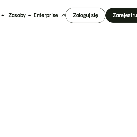
Zasoby
Enterprise
Zaloguj się
Zarejestru