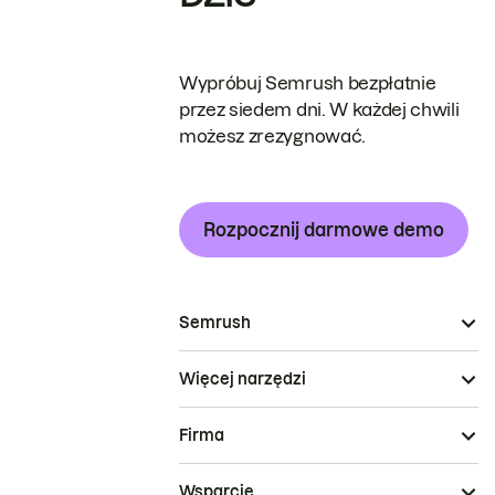
Wypróbuj Semrush bezpłatnie
przez siedem dni. W każdej chwili
możesz zrezygnować.
Rozpocznij darmowe demo
Semrush
Więcej narzędzi
Firma
Wsparcie